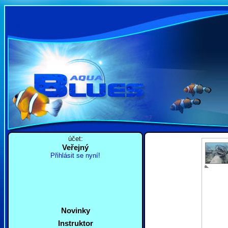
účet:
Veřejný
Přihlásit se nyní!
Novinky
Instruktor