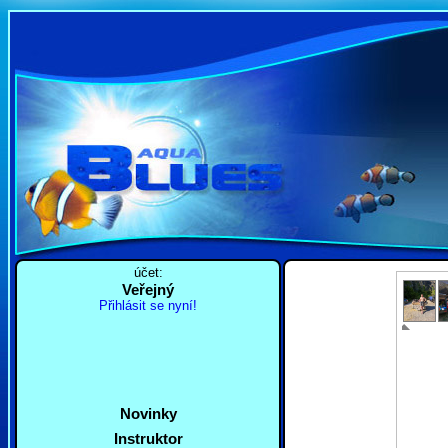
účet:
Veřejný
Přihlásit se nyní!
Novinky
Instruktor