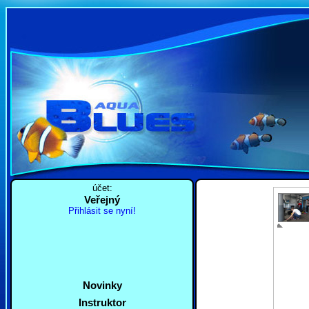
účet:
Veřejný
Přihlásit se nyní!
Novinky
Instruktor